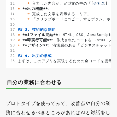
*
 入力した内容が、定型文の中の「[
会社名
]」「
*
**出力機能**
: 
*
 完成した文章を表示するエリア。
*
 「クリップボードにコピー」するボタン。ボタ
## 3. 技術的な制約
*
**1ファイル完結**
: HTML、CSS、JavaScr
*
**即実行可能**
: 作成されたコードを .html
*
**デザイン**
: 清潔感のある「ビジネスチャット
## 4. 出力の形式
まずは、このアプリを実現するための全コードを提示し
自分の業務に合わせる
プロトタイプを使ってみて、改善点や自分の業
務に合わせるべきところがあればAIと対話をし