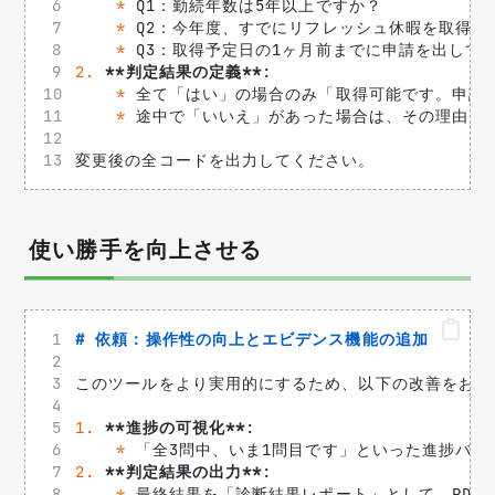
*
 Q1：勤続年数は5年以上ですか？
*
 Q2：今年度、すでにリフレッシュ休暇を取得し
*
 Q3：取得予定日の1ヶ月前までに申請を出して
2.
**判定結果の定義**
: 
*
 全て「はい」の場合のみ「取得可能です。申請
*
 途中で「いいえ」があった場合は、その理由（
変更後の全コードを出力してください。
使い勝手を向上させる
# 依頼：操作性の向上とエビデンス機能の追加
このツールをより実用的にするため、以下の改善をお願
1.
**進捗の可視化**
: 
*
 「全3問中、いま1問目です」といった進捗バ
2.
**判定結果の出力**
: 
*
 最終結果を「診断結果レポート」として、PD