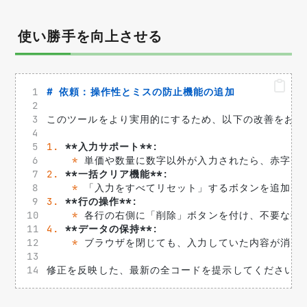
使い勝手を向上させる
# 依頼：操作性とミスの防止機能の追加
このツールをより実用的にするため、以下の改善をお願
1.
**入力サポート**
: 
*
 単価や数量に数字以外が入力されたら、赤字で
2.
**一括クリア機能**
: 
*
 「入力をすべてリセット」するボタンを追加し
3.
**行の操作**
: 
*
 各行の右側に「削除」ボタンを付け、不要な行
4.
**データの保持**
: 
*
 ブラウザを閉じても、入力していた内容が消えない
修正を反映した、最新の全コードを提示してください。