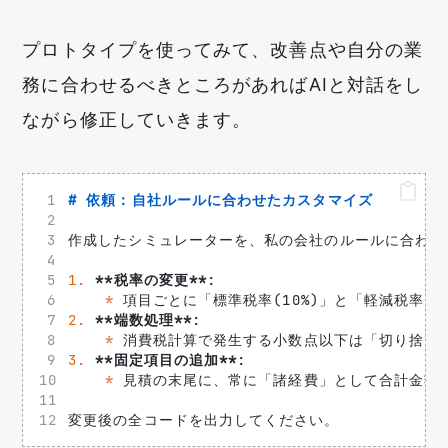
プロトタイプを使ってみて、改善点や自分の業
務に合わせるべきところがあればAIと対話をし
ながら修正していきます。
# 依頼：自社ルールに合わせたカスタマイズ
作成したシミュレーターを、私の会社のルールに合わせ
1.
**税率の変更**
: 
*
 項目ごとに「標準税率(10%)」と「軽減税率(
2.
**端数処理**
: 
*
 消費税計算で発生する小数点以下は「切り捨て
3.
**固定項目の追加**
: 
*
 見積の末尾に、常に「諸経費」として合計金額
変更後の全コードを出力してください。