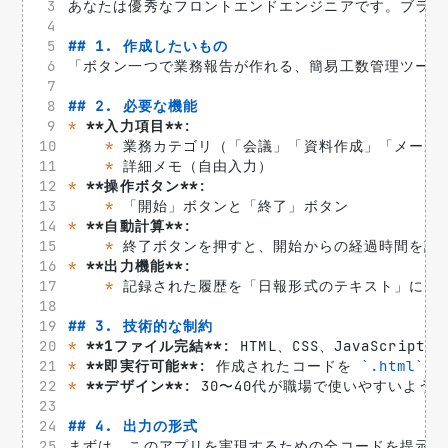
あなたは優秀なフロントエンドエンジニアです。ブラウ
## 1. 作成したいもの
「ボタン一つで業務報告が作れる、簡易工数管理ツール
## 2. 必要な機能
*
**入力項目**
: 
*
 業務カテゴリ（「会議」「資料作成」「メール
*
 詳細メモ（自由入力）
*
**操作ボタン**
: 
*
 「開始」ボタンと「終了」ボタン
*
**自動計算**
: 
*
 終了ボタンを押すと、開始からの経過時間を計
*
**出力機能**
: 
*
 記録された履歴を「日報形式のテキスト」にま
## 3. 技術的な制約
*
**1ファイル完結**
: HTML、CSS、JavaScr
*
**即実行可能**
: 作成されたコードを 
`.html`
 
*
**デザイン**
: 30〜40代が職場で使いやすいよ
## 4. 出力の形式
まずは、このアプリを実現するための全コードを提示し