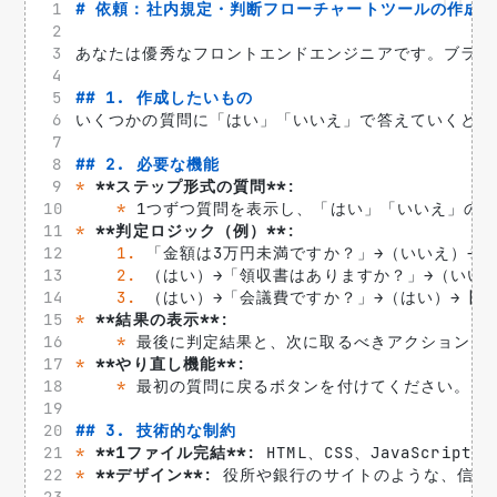
# 依頼：社内規定・判断フローチャートツールの作成
あなたは優秀なフロントエンドエンジニアです。ブラウ
## 1. 作成したいもの
いくつかの質問に「はい」「いいえ」で答えていくと、
## 2. 必要な機能
*
**ステップ形式の質問**
: 
*
 1つずつ質問を表示し、「はい」「いいえ」の
*
**判定ロジック（例）**
: 
1.
 「金額は3万円未満ですか？」→（いいえ）→
2.
 （はい）→「領収書はありますか？」→（いい
3.
 （はい）→「会議費ですか？」→（はい）→【
*
**結果の表示**
: 
*
 最後に判定結果と、次に取るべきアクション（
*
**やり直し機能**
: 
*
 最初の質問に戻るボタンを付けてください。
## 3. 技術的な制約
*
**1ファイル完結**
: HTML、CSS、JavaScr
*
**デザイン**
: 役所や銀行のサイトのような、信