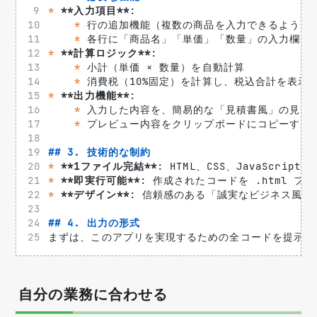
*
**入力項目**
: 
*
 行の追加機能（複数の商品を入力できるように
*
 各行に「商品名」「単価」「数量」の入力欄
*
**計算ロジック**
: 
*
 小計（単価 × 数量）を自動計算
*
 消費税（10%固定）を計算し、税込合計を表示
*
**出力機能**
: 
*
 入力した内容を、簡易的な「見積書風」の見た
*
 プレビュー内容をクリップボードにコピーする
## 3. 技術的な制約
*
**1ファイル完結**
: HTML、CSS、JavaScr
*
**即実行可能**
: 作成されたコードを .html
*
**デザイン**
: 信頼感のある「誠実なビジネス風
## 4. 出力の形式
まずは、このアプリを実現するための全コードを提示し
自分の業務に合わせる