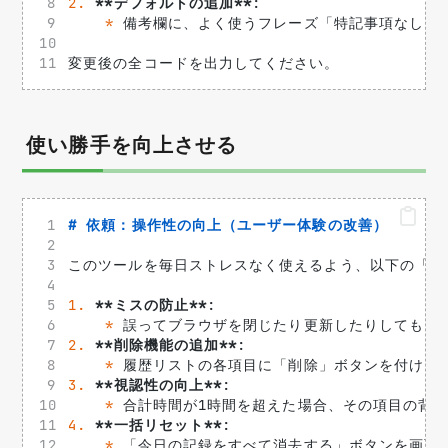
2.
**デフォルトの追加**
: 
*
 備考欄に、よく使うフレーズ「特記事項なし」
変更後の全コードを出力してください。
使い勝手を向上させる
# 依頼：操作性の向上（ユーザー体験の改善）
このツールを毎日ストレスなく使えるよう、以下の「使
1.
**ミスの防止**
: 
*
 誤ってブラウザを閉じたり更新したりしても、入
2.
**削除機能の追加**
: 
*
 履歴リストの各項目に「削除」ボタンを付け、
3.
**視認性の向上**
: 
*
 合計時間が1時間を超えた場合、その項目の背
4.
**一括リセット**
: 
*
 「今日の記録をすべて消去する」ボタンを画面