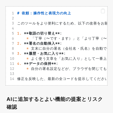
# 依頼：操作性と表現力の向上
このツールをより便利にするため、以下の改善をお願い
1.
**敬語の切り替え**
: 
*
 「丁寧（〜です・ます）」と「より丁寧（〜で
2.
**署名の自動挿入**
: 
*
 文末に自分の署名（会社名・氏名）を自動で付
3.
**履歴・お気に入り**
: 
*
 よく使う文章を「お気に入り」として一番上に
4.
**データの保持**
: 
*
 自分の署名設定などが、ブラウザを閉じても消えな
修正を反映した、最新の全コードを提示してください。
AIに追加するとよい機能の提案とリスク
確認