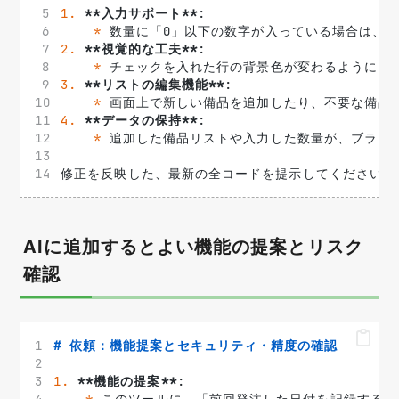
1.
**入力サポート**
: 
*
 数量に「0」以下の数字が入っている場合は、
2.
**視覚的な工夫**
: 
*
 チェックを入れた行の背景色が変わるようにし
3.
**リストの編集機能**
: 
*
 画面上で新しい備品を追加したり、不要な備品
4.
**データの保持**
: 
*
 追加した備品リストや入力した数量が、ブラウザを
修正を反映した、最新の全コードを提示してください。
AIに追加するとよい機能の提案とリスク
確認
# 依頼：機能提案とセキュリティ・精度の確認
1.
**機能の提案**
: 