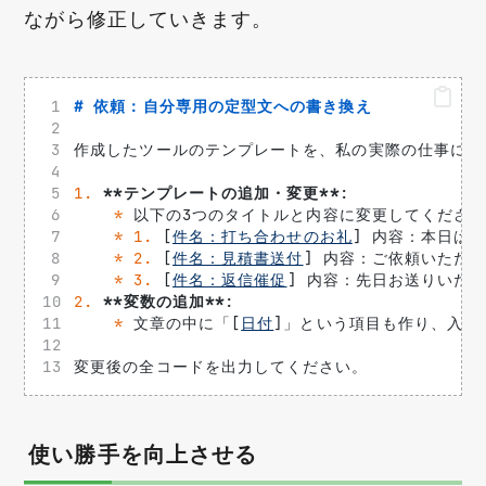
ながら修正していきます。
# 依頼：自分専用の定型文への書き換え
作成したツールのテンプレートを、私の実際の仕事に合
1.
**テンプレートの追加・変更**
: 
*
 以下の3つのタイトルと内容に変更してくださ
*
1.
 [
件名：打ち合わせのお礼
] 内容：本日は
*
2.
 [
件名：見積書送付
] 内容：ご依頼いただ
*
3.
 [
件名：返信催促
] 内容：先日お送りいた
2.
**変数の追加**
: 
*
 文章の中に「[
日付
]」という項目も作り、入力
変更後の全コードを出力してください。
使い勝手を向上させる