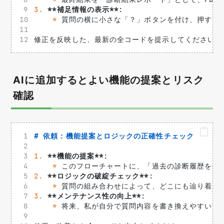
3.
**補足情報の表示**
: 
*
 質問の横に小さな「？」ボタンを付け、押すと
修正を反映した、最新の全コードを提示してください。
AIに追加するとよい機能の提案とリスク
確認
# 依頼：機能提案とロジックの正確性チェック
1.
**機能の提案**
: 
*
 このフローチャートに、「過去の診断履歴を保
2.
**ロジックの破綻チェック**
: 
*
 質問の組み合わせによって、どこにも辿り着か
3.
**メンテナンス性の向上**
: 
*
 将来、私が自分で質問内容を書き換えやすいよう