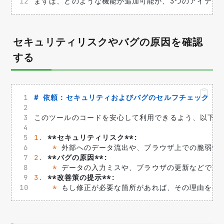
まずは、どのような機能が追加可能か、3つのアイデア
セキュリティリスクやバグの原因を確認
する
# 依頼：セキュリティおよびバグのセルフチェック
このツールのコードを安心して利用できるよう、以下の
1.
**セキュリティリスク**
: 
*
 外部へのデータ流出や、ブラウザ上での脆弱性
2.
**バグの原因**
: 
*
 データの入力ミスや、ブラウザの更新などで動
3.
**改善策の提示**
: 
*
 もし修正が必要な箇所があれば、その理由を初