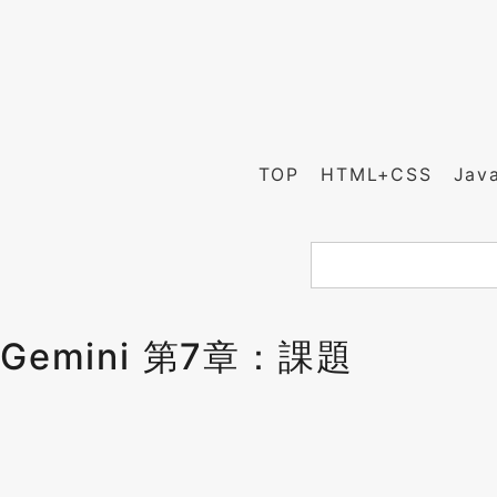
TOP
HTML+CSS
Jav
Gemini 第7章：課題