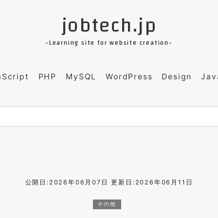
jobtech.jp
-Learning site for website creation-
aScript
PHP
MySQL
WordPress
Design
Jav
公開日:2026年06月07日
更新日:2026年06月11日
その他