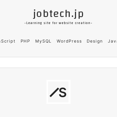
jobtech.jp
-Learning site for website creation-
aScript
PHP
MySQL
WordPress
Design
Jav