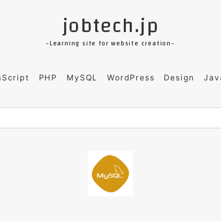
jobtech.jp
-Learning site for website creation-
aScript
PHP
MySQL
WordPress
Design
Jav