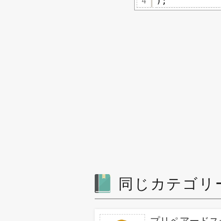
4
);
同じカテゴリ
プリペアードス