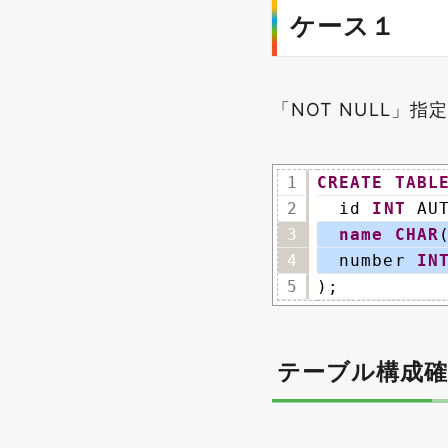
ケース１
「NOT NULL」
1
CREATE
TABL
2
id 
INT
AU
3
name
CHAR
4
number 
IN
5
);
テーブル構成確