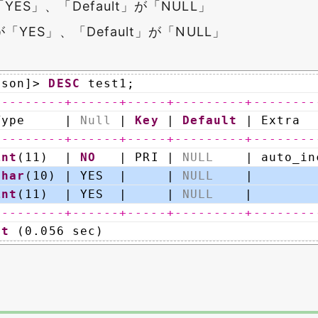
「YES」、「Default」が「NULL」
」が「YES」、「Default」が「NULL」
sson]> 
DESC
test1;
---------+------+-----+---------+--------
Type     | 
Null
| 
Key
| 
Default
| Extra  
---------+------+-----+---------+--------
int
(11)  | 
NO
| PRI | 
NULL
| auto_in
char
(10) | YES  |     | 
NULL
|        
int
(11)  | YES  |     | 
NULL
|        
---------+------+-----+---------+--------
et
(0.056 sec)