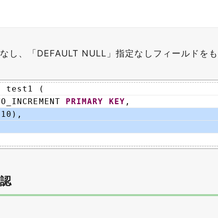
指定なし、「DEFAULT NULL」指定なしフィールド
E
test1 ( 
TO_INCREMENT 
PRIMARY
KEY
,
(10),
T
認