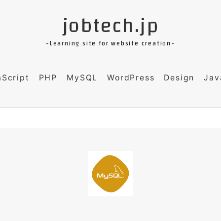
jobtech.jp
-Learning site for website creation-
aScript
PHP
MySQL
WordPress
Design
Jav