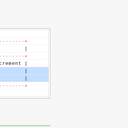
--------+
        |
--------+
crement |
        |
        |
--------+