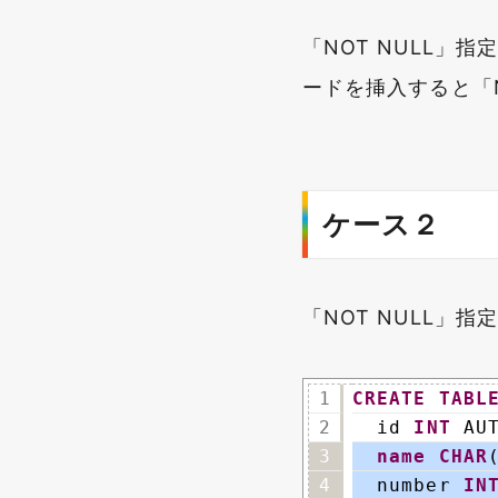
「NOT NULL」
ードを挿入すると「
ケース２
「NOT NULL」
1
CREATE
TABL
2
id 
INT
AU
3
name
CHAR
4
number 
IN