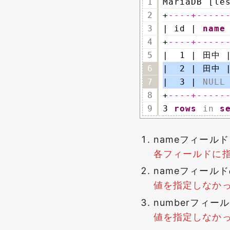
1
MariaDB [le
2
+
----+-----
3
| id | 
name
4
+
----+-----
5
|  1 | 田中 |
6
|  2 | 田中 
7
|  3 | 
NULL
8
+
----+-----
9
3 
rows
in
s
nameフィール
各フィールドに
nameフィール
値を指定しなかっ
numberフィ
値を指定しなかっ