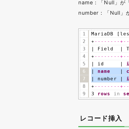
name：「Null」が
number：「Null
1
MariaDB [le
2
+
--------+-
3
| Field  | 
4
+
--------+-
5
| id     | 
6
| 
name
| 
7
| number | 
8
+
--------+-
9
3 
rows
in
s
レコード挿入