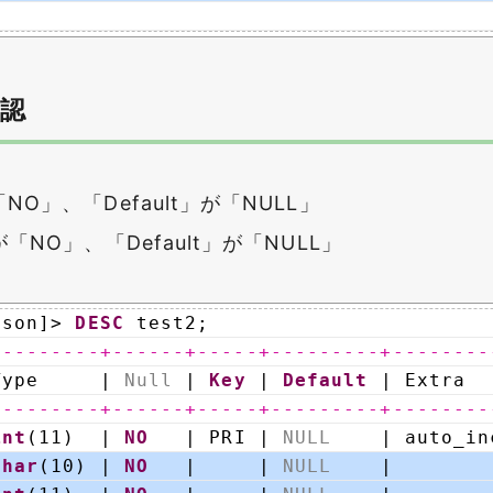
認
「NO」、「Default」が「NULL」
」が「NO」、「Default」が「NULL」
sson]> 
DESC
test2;
---------+------+-----+---------+--------
Type     | 
Null
| 
Key
| 
Default
| Extra  
---------+------+-----+---------+--------
int
(11)  | 
NO
| PRI | 
NULL
| auto_in
char
(10) | 
NO
|     | 
NULL
|        