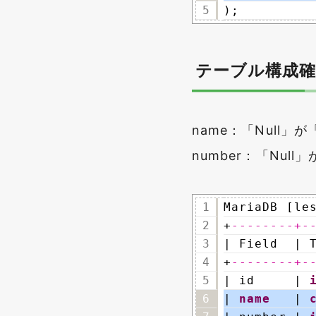
5
);
テーブル構成確
name：「Null」が
number：「Null
1
MariaDB [le
2
+
--------+-
3
| Field  | 
4
+
--------+-
5
| id     | 
6
| 
name
| 