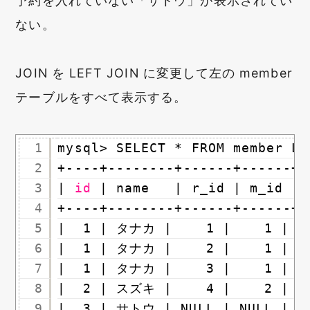
予約を入れていない「サトウ」が表示されてい
ない。
JOIN を LEFT JOIN に変更して左の member
テーブルをすべて表示する。
1
mysql> SELECT * FROM member LE
2
+----+--------+------+------+-
3
| 
id
| name   | r_id | m_id | 
4
+----+--------+------+------+-
5
|  1 | タナカ |    1 |    1 |   
6
|  1 | タナカ |    2 |    1 |   
7
|  1 | タナカ |    3 |    1 |   
8
|  2 | スズキ |    4 |    2 |   
9
|  3 | サトウ | NULL | NULL |   