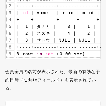
2
+----+--------+------+------+--
3
| 
id
| name   | r_id | m_id | r
4
+----+--------+------+------+--
5
|  1 | タナカ |    3 |    1 |    
6
|  2 | スズキ |    4 |    2 |    
7
|  3 | サトウ | NULL | NULL |    
8
+----+--------+------+------+--
9
3 rows 
in
set
(0.00 sec)
会員全員の名前が表示された。最新の有効な予
約日時（r_dateフィールド）も表示されてい
る。