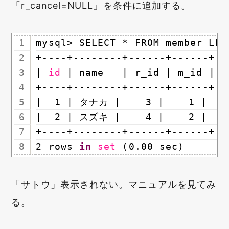
「r_cancel=NULL」を条件に追加する。
1
mysql> SELECT * FROM member LEF
2
+----+--------+------+------+--
3
| 
id
| name   | r_id | m_id | r
4
+----+--------+------+------+--
5
|  1 | タナカ |    3 |    1 |    
6
|  2 | スズキ |    4 |    2 |    
7
+----+--------+------+------+--
8
2 rows 
in
set
(0.00 sec)
「サトウ」表示されない。マニュアルを見てみ
る。