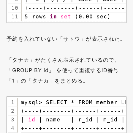
10
+----+--------+------+------+-
11
5 rows 
in
set
(0.00 sec)
予約を入れていない「サトウ」が表示された。
「タナカ」がたくさん表示されているので、
「GROUP BY id」 を使って重複するID番号
「1」の「タナカ」をまとめる。
1
mysql> SELECT * FROM member LEF
2
+----+--------+------+------+--
3
| 
id
| name   | r_id | m_id | r
4
+----+--------+------+------+--