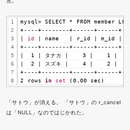
意。
1
mysql> SELECT * FROM member LEF
2
+----+--------+------+------+--
3
| 
id
| name   | r_id | m_id | r
4
+----+--------+------+------+--
5
|  1 | タナカ |    3 |    1 |    
6
|  2 | スズキ |    4 |    2 |    
7
+----+--------+------+------+--
8
2 rows 
in
set
(0.00 sec)
「サトウ」が消える。 「サトウ」の r_cancel
は「NULL」なのではじかれた。