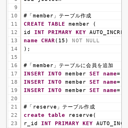
9
10
#「member」テーブル作成
11
CREATE
TABLE
member (
12
id 
INT
PRIMARY
KEY
AUTO_INCREM
13
name
CHAR
(15) 
NOT
NULL
14
);
15
16
#「member」テーブルに会員を追加
17
INSERT
INTO
member 
SET
name
=
'
18
INSERT
INTO
member 
SET
name
=
'
19
INSERT
INTO
member 
SET
name
=
'
20
21
#「reserve」テーブル作成
22
create
table
reserve(
23
r_id 
INT
PRIMARY
KEY
AUTO_INCR