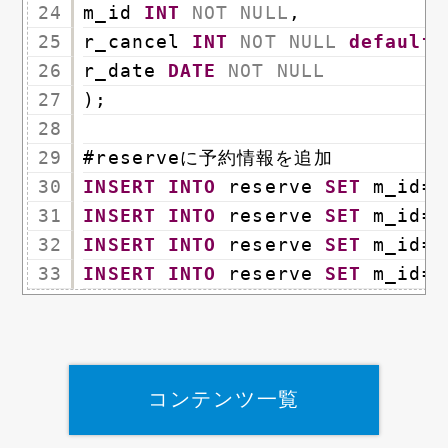
24
m_id 
INT
NOT
NULL
,
25
r_cancel 
INT
NOT
NULL
default
26
r_date 
DATE
NOT
NULL
27
);
28
29
#reserveに予約情報を追加
30
INSERT
INTO
reserve 
SET
m_id=1
31
INSERT
INTO
reserve 
SET
m_id=1
32
INSERT
INTO
reserve 
SET
m_id=1
33
INSERT
INTO
reserve 
SET
m_id=2
コンテンツ一覧