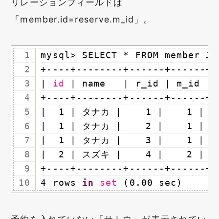
リレーションフィールドは
「member.id=reserve.m_id」。
1
mysql> SELECT * FROM member JO
2
+----+--------+------+------+-
3
| 
id
| name   | r_id | m_id | 
4
+----+--------+------+------+-
5
|  1 | タナカ |    1 |    1 |   
6
|  1 | タナカ |    2 |    1 |   
7
|  1 | タナカ |    3 |    1 |   
8
|  2 | スズキ |    4 |    2 |   
9
+----+--------+------+------+-
10
4 rows 
in
set
(0.00 sec)