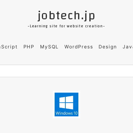
jobtech.jp
-Learning site for website creation-
aScript
PHP
MySQL
WordPress
Design
Jav