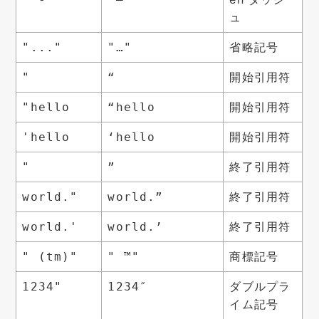
ュ
省略記号
"..."
"…"
開始引用符
"
“
開始引用符
"hello
“hello
開始引用符
'hello
‘hello
終了引用符
"
”
終了引用符
world."
world.”
終了引用符
world.'
world.’
商標記号
" (tm)"
" ™"
ダブルプラ
1234"
1234″
イム記号