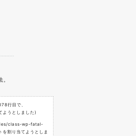
法。
pの1078行目で、
当てようとしました)
/class-wp-fatal-
0 バイトを割り当てようとしま