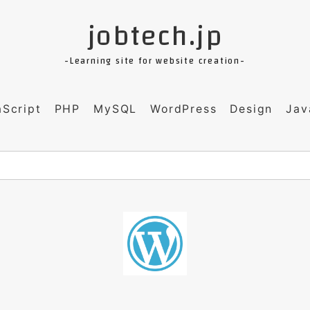
jobtech.jp
-Learning site for website creation-
aScript
PHP
MySQL
WordPress
Design
Jav