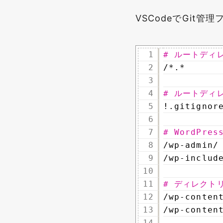
VSCodeでGit管理
1
# ルートディ
2
/*.*
3
4
# ルートディ
5
!.gitignor
6
7
# WordPr
8
/wp-admin/
9
/wp-includ
10
11
# ディレクト
12
/wp-conten
13
/wp-conten
14