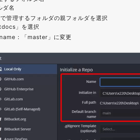
ォルダ名
 in：Gitで管理するフォルダの親フォルダを選択
docs」を選択
ch name：「master」に変更