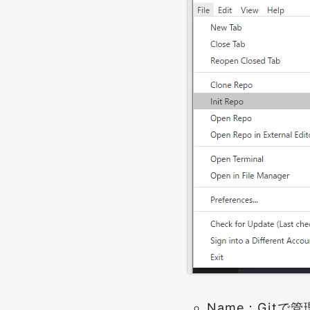
Name：Gitで