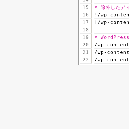
15
# 除外したデ
16
!
/wp-conte
17
!
/wp-conte
18
19
# WordPr
20
/wp-conten
21
/wp-conten
22
/wp-conten