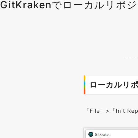
GitKrakenでローカルリポ
ローカルリ
「File」>「Init Re