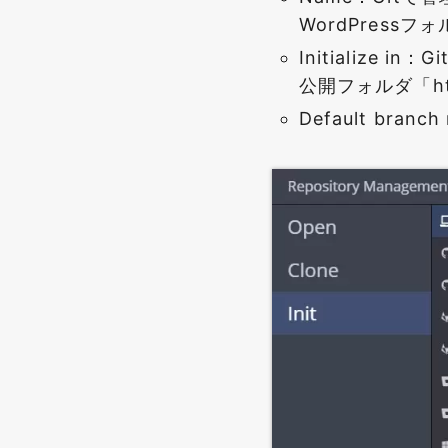
WordPressフ
Initialize
公開フォルダ「ht
Default bran