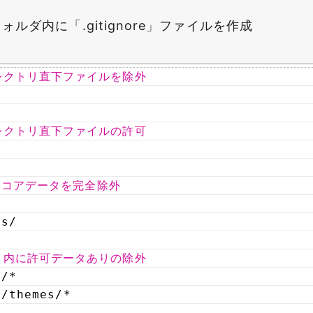
フォルダ内に「.gitignore」ファイルを作成
レクトリ直下ファイルを除外
レクトリ直下ファイルの許可
e
essコアデータを完全除外
es/
リ内に許可データありの除外
t/
*
t/themes/
*