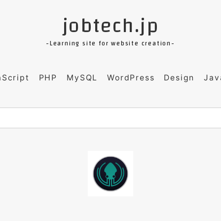
jobtech.jp
-Learning site for website creation-
aScript
PHP
MySQL
WordPress
Design
Jav