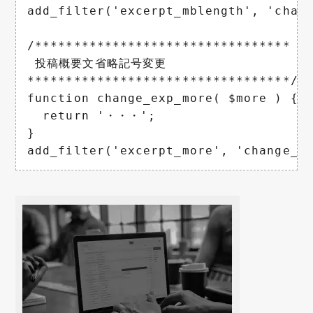
add_filter('excerpt_mblength', 'chang
/*********************************

 投稿概要文省略記号変更

**********************************/

function change_exp_more( $more ) {

  return '・・・';

}

add_filter('excerpt_more', 'change_e