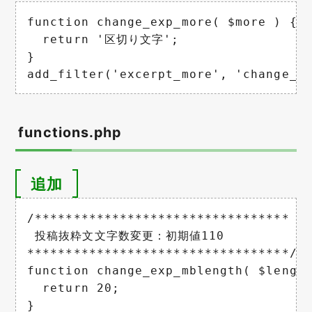
function change_exp_more( $more ) {

  return '区切り文字';

}

add_filter('excerpt_more', 'change_e
functions.php
追加
/*********************************

 投稿抜粋文文字数変更：初期値110

**********************************/

function change_exp_mblength( $length
  return 20;

}
