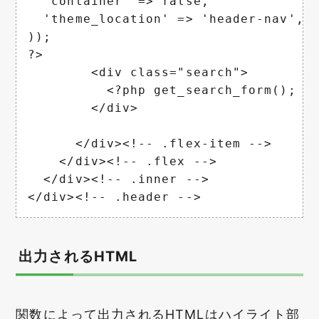
  'container' => false,

  'theme_location' => 'header-nav',

));

?>

        <div class="search">

          <?php get_search_form(); ?>
        </div>

      </div><!-- .flex-item -->

    </div><!-- .flex -->

  </div><!-- .inner -->

</div><!-- .header -->
出力されるHTML
関数によって出力されるHTMLはハイライト部