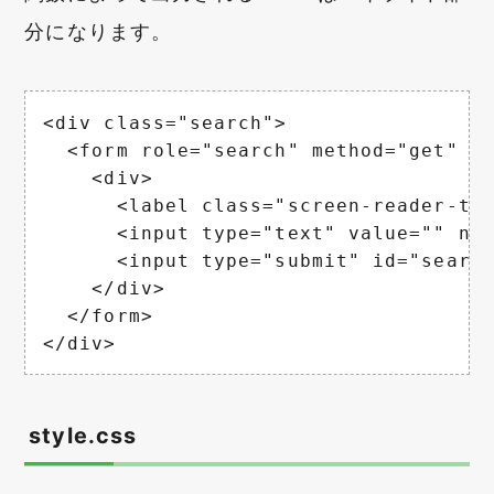
分になります。
<div class="search">

  <form role="search" method="get" i
    <div>

      <label class="screen-reader-te
      <input type="text" value="" nam
      <input type="submit" id="searc
    </div>

  </form>

</div>
style.css