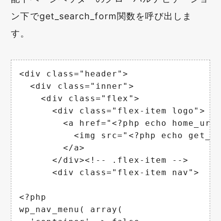
ン下でget_search_form関数を呼び出しま
す。
<div class="header">

  <div class="inner">

    <div class="flex">

      <div class="flex-item logo">

        <a href="<?php echo home_url(
          <img src="<?php echo get_s
        </a>

      </div><!-- .flex-item -->

      <div class="flex-item nav">

<?php

wp_nav_menu( array(
