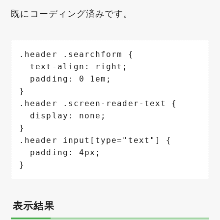
既にコーディング済みです。
.header .searchform {

  text-align: right;

  padding: 0 1em;

}

.header .screen-reader-text {

  display: none;

}

.header input[type="text"] {

  padding: 4px;

}
表示結果