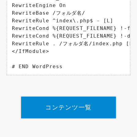
RewriteEngine On

RewriteBase /フォルダ名/

RewriteRule ^index\.php$ - [L]

RewriteCond %{REQUEST_FILENAME} !-f

RewriteCond %{REQUEST_FILENAME} !-d

RewriteRule . /フォルダ名/index.php [L]

</IfModule>

# END WordPress
コンテンツ一覧