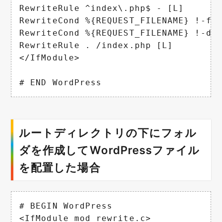
RewriteRule ^index\.php$ - [L]

RewriteCond %{REQUEST_FILENAME} !-f

RewriteCond %{REQUEST_FILENAME} !-d

RewriteRule . /index.php [L]

</IfModule>

# END WordPress
ルートディレクトリの下にフォル
ダを作成してWordPressファイル
を配置した場合
# BEGIN WordPress

<IfModule mod_rewrite.c>
