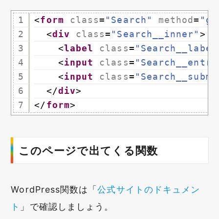
1
<
form
class
=
"Search"
method
=
"ge
2
<
div
class
=
"Search__inner"
>
3
<
label
class
=
"Search__label
4
<
input
class
=
"Search__entry
5
<
input
class
=
"Search__submi
6
</
div
>
7
</
form
>
このページで出てくる関数
WordPress関数は「
公式サイトのドキュメン
ト
」で確認しましょう。