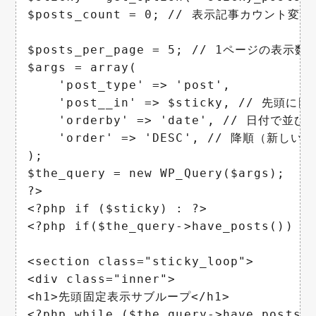
$posts_count = 0; // 表示記事カウント変数

$posts_per_page = 5; // 1ページの表示数

$args = array(

    'post_type' => 'post',

    'post__in' => $sticky, // 先頭に
    'orderby' => 'date', // 日付で並び替
    'order' => 'DESC', // 降順（新しい順
);

$the_query = new WP_Query($args);

?>

<?php if ($sticky) : ?>

<?php if($the_query->have_posts()) : 
<section class="sticky_loop">

<div class="inner">

<h1>先頭固定表示サブループ</h1>

<?php while ($the_query->have_posts()