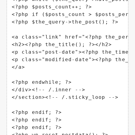
<?php $posts_count++; ?>

<?php if ($posts_count > $posts_per_p
<?php $the_query->the_post(); ?>

<a class="link" href="<?php the_perma
<h2><?php the_title(); ?></h2>

<p class="post-date"><?php the_time(
<p class="modified-date"><?php the_m
</a>

<?php endwhile; ?>

</div><!-- /.inner -->

</section><!-- /.sticky_loop -->

<?php endif; ?>

<?php endif; ?>

<?php endif; ?>

<?php wp_reset_postdata(); ?>