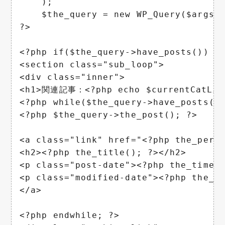
    );

    $the_query = new WP_Query($args);
?>

<?php if($the_query->have_posts()) : 
<section class="sub_loop">

<div class="inner">

<h1>関連記事：<?php echo $currentCatList
<?php while($the_query->have_posts())
<?php $the_query->the_post(); ?>

<a class="link" href="<?php the_perma
<h2><?php the_title(); ?></h2>

<p class="post-date"><?php the_time(
<p class="modified-date"><?php the_m
</a>

<?php endwhile; ?>
