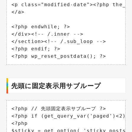
<p class="modified-date"><?php the_m
</a>

<?php endwhile; ?>

</div><!-- /.inner -->

</section><!-- /.sub_loop -->

<?php endif; ?>

<?php wp_reset_postdata(); ?>
先頭に固定表示用サブループ
<?php // 先頭固定表示サブループ ?>

<?php if (get_query_var('paged')<2): 
<?php

$sticky = get_option( 'sticky_posts' 