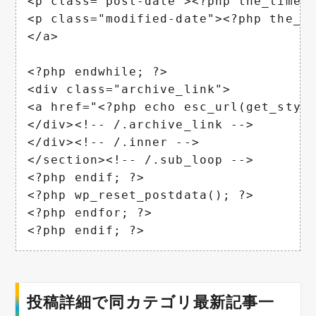
<p class="post-date"><?php the_time(
<p class="modified-date"><?php the_m
</a>

<?php endwhile; ?>

<div class="archive_link">

<a href="<?php echo esc_url(get_styl
</div><!-- /.archive_link -->

</div><!-- /.inner -->

</section><!-- /.sub_loop -->

<?php endif; ?>

<?php wp_reset_postdata(); ?>

<?php endfor; ?>

<?php endif; ?>
投稿詳細で同カテゴリ最新記事一