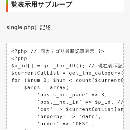
覧表示用サブループ
single.phpに記述
<?php // 同カテゴリ最新記事表示 ?>

<?php

$p_id[] = get_the_ID(); // 現在表示記事
$currentCatList = get_the_categor
for ($num=0; $num < count($currentCat
    $args = array(

        'posts_per_page' => 3,

        'post__not_in' => $p_id, /
        'cat' => $currentCatList[$
        'orderby' => 'date',

        'order' => 'DESC',
