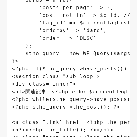
        'posts_per_page' => 3,

        'post__not_in' => $p_id, /
        'tag_id' => $currentTagLis
        'orderby' => 'date',

        'order' => 'DESC',

    );

    $the_query = new WP_Query($args);
?>

<?php if($the_query->have_posts()) : 
<section class="sub_loop">

<div class="inner">

<h1>関連記事：<?php echo $currentTagList
<?php while($the_query->have_posts())
<?php $the_query->the_post(); ?>

<a class="link" href="<?php the_perma
<h2><?php the_title(); ?></h2>
