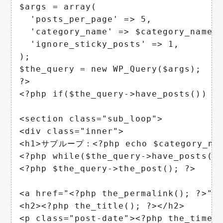
$args = array(

  'posts_per_page' => 5,          
  'category_name' => $category_na
  'ignore_sticky_posts' => 1,   
);

$the_query = new WP_Query($args);

?>

<?php if($the_query->have_posts()) : 
<section class="sub_loop">

<div class="inner">

<h1>サブループ：<?php echo $category_name
<?php while($the_query->have_posts())
<?php $the_query->the_post(); ?>

<a href="<?php the_permalink(); ?>">

<h2><?php the_title(); ?></h2>

<p class="post-date"><?php the_time(