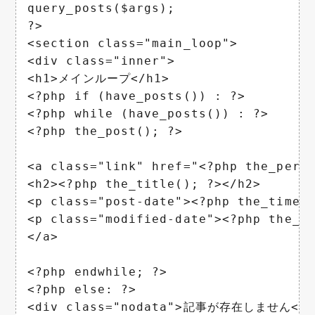
query_posts($args);

?>

<section class="main_loop">

<div class="inner">

<h1>メインループ</h1>

<?php if (have_posts()) : ?>

<?php while (have_posts()) : ?>

<?php the_post(); ?>

<a class="link" href="<?php the_perma
<h2><?php the_title(); ?></h2>

<p class="post-date"><?php the_time(
<p class="modified-date"><?php the_m
</a>

<?php endwhile; ?>

<?php else: ?>

<div class="nodata">記事が存在しません</di