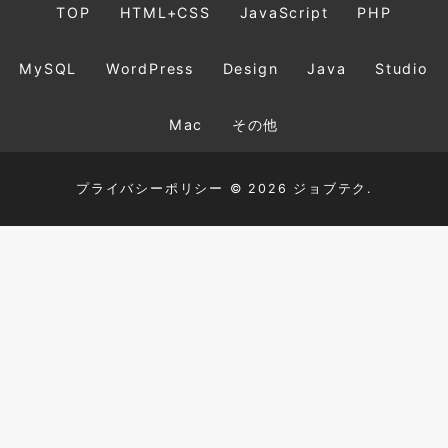
TOP
HTML+CSS
JavaScript
PHP
MySQL
WordPress
Design
Java
Studio
Mac
その他
プライバシーポリシー
© 2026 ジョブテク.
TOP
HTML+CSS
JavaScript