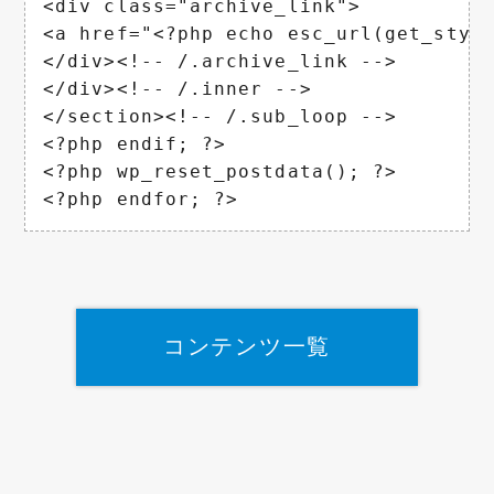
<div class="archive_link">

<a href="<?php echo esc_url(get_sty
</div><!-- /.archive_link -->

</div><!-- /.inner -->

</section><!-- /.sub_loop -->

<?php endif; ?>

<?php wp_reset_postdata(); ?>

<?php endfor; ?>
コンテンツ一覧