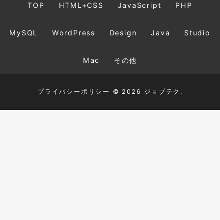
TOP
HTML+CSS
JavaScript
PHP
MySQL
WordPress
Design
Java
Studio
Mac
その他
プライバシーポリシー
© 2026 ジョブテク.
TOP
HTML+CSS
JavaScript