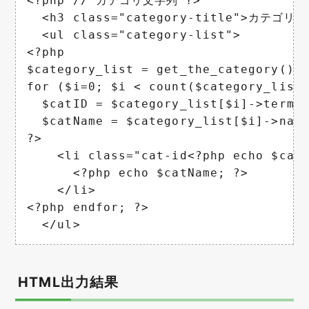
<?php // カテゴリ文字列 ?>

  <h3 class="category-title">カテゴリ：<
  <ul class="category-list">

<?php

$category_list = get_the_category();

for ($i=0; $i < count($category_list)
  $catID = $category_list[$i]->term_i
  $catName = $category_list[$i]->name
?>

    <li class="cat-id<?php echo $catI
      <?php echo $catName; ?>

    </li>

<?php endfor; ?>

  </ul>
HTML出力結果