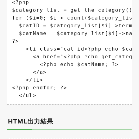
<?php

$category_list = get_the_category();

for ($i=0; $i < count($category_list)
  $catID = $category_list[$i]->term_i
  $catName = $category_list[$i]->name
?>

    <li class="cat-id<?php echo $catI
      <a href="<?php echo get_categor
        <?php echo $catName; ?>

      </a>

    </li>

<?php endfor; ?>

  </ul>
HTML出力結果