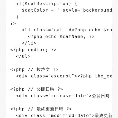
  if($catDescription) {

    $catColor = ' style="background-c
  }

?>

    <li class="cat-id<?php echo $catI
      <?php echo $catName; ?>

    </li>

<?php endfor; ?>

  </ul>

<?php // 抜粋文 ?>

  <div class="excerpt"><?php the_exce
<?php // 公開日時 ?>

  <div class="release-date">公開日時：<?
<?php // 最終更新日時 ?>

  <div class="modified-date">最終更新日