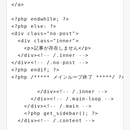
</a>

<?php endwhile; ?>

<?php else: ?>

<div class="no-post">

  <div class="inner">

    <p>記事が存在しません</p>

  </div><!-- /.inner -->

</div><!-- /.no-post -->

<?php endif; ?>

<?php /***** メインループ終了 *****/ ?>

        </div><!-- /.inner -->

      </div><!-- /.main-loop -->

    </div><!-- /.main -->

    <?php get_sidebar(); ?>

  </div><!-- /.content -->
