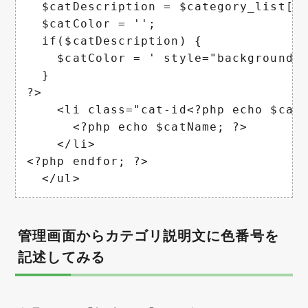
  $catDescription = $category_list[$i
  $catColor = '';

  if($catDescription) {

    $catColor = ' style="background-c
  }

?>

    <li class="cat-id<?php echo $catI
      <?php echo $catName; ?>

    </li>

<?php endfor; ?>

  </ul>
管理画面からカテゴリ説明文に色番号を
記述してみる