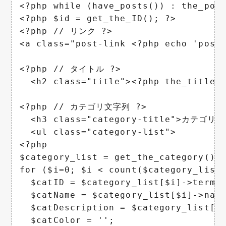
<?php while (have_posts()) : the_post
<?php $id = get_the_ID(); ?>

<?php // リンク ?>

<a class="post-link <?php echo 'post-
<?php // タイトル ?>

  <h2 class="title"><?php the_title()
<?php // カテゴリ文字列 ?>

  <h3 class="category-title">カテゴリ：<
  <ul class="category-list">

<?php

$category_list = get_the_category();

for ($i=0; $i < count($category_list)
  $catID = $category_list[$i]->term_i
  $catName = $category_list[$i]->name
  $catDescription = $category_list[$i
  $catColor = '';
