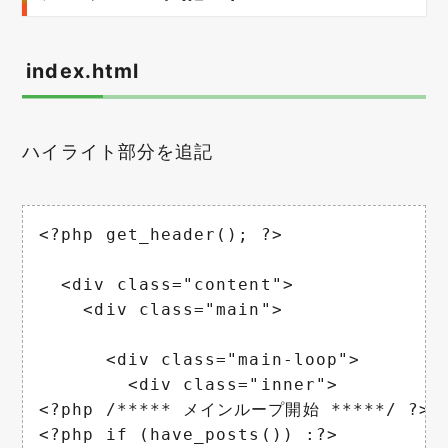
index.html
ハイライト部分を追記
<?php get_header(); ?>

  <div class="content">

    <div class="main">

      <div class="main-loop">

        <div class="inner">

<?php /***** メインループ開始 *****/ ?>

<?php if (have_posts()) :?>
