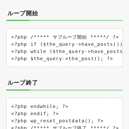
ループ開始
<?php /***** サブループ開始 *****/ ?>

<?php if ($the_query->have_posts()) :
<?php while ($the_query->have_posts()
<?php $the_query->the_post(); ?>
ループ終了
<?php endwhile; ?>

<?php endif; ?>

<?php wp_reset_postdata(); ?>

<?php /***** サブループ終了 *****/ ?>