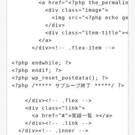
        <a href="<?php the_permalink(
          <div class="image">

            <img src="<?php echo get
          </div>

          <div class="item-title"><?p
        </a>

      </div><!-- .flex-item -->

<?php endwhile; ?>

<?php endif; ?>

<?php wp_reset_postdata(); ?>

<?php /***** サブループ終了 *****/ ?>

    </div><!-- .flex -->

    <div class="link">

      <a href="#">実績一覧 ></a>

    </div><!-- .link -->

  </div><!-- .inner -->
