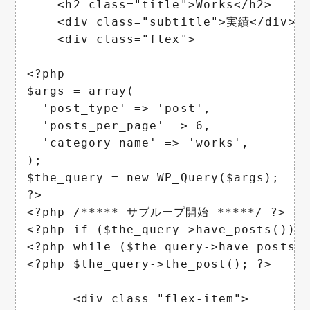
    <h2 class="title">Works</h2>

    <div class="subtitle">実績</div>

    <div class="flex">

<?php

$args = array(

  'post_type' => 'post',

  'posts_per_page' => 6,

  'category_name' => 'works',

);

$the_query = new WP_Query($args);

?>

<?php /***** サブループ開始 *****/ ?>

<?php if ($the_query->have_posts()) :
<?php while ($the_query->have_posts()
<?php $the_query->the_post(); ?>

      <div class="flex-item">
