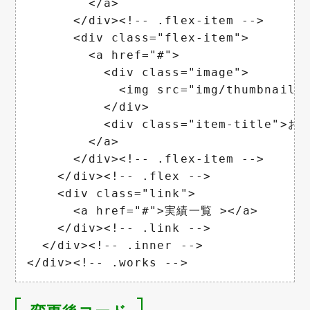
        </a>

      </div><!-- .flex-item -->

      <div class="flex-item">

        <a href="#">

          <div class="image">

            <img src="img/thumbnail
          </div>

          <div class="item-title">
        </a>

      </div><!-- .flex-item -->

    </div><!-- .flex -->

    <div class="link">

      <a href="#">実績一覧 ></a>

    </div><!-- .link -->

  </div><!-- .inner -->

</div><!-- .works -->