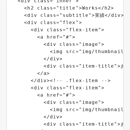
  <div class="inner">

    <h2 class="title">Works</h2>

    <div class="subtitle">実績</div>

    <div class="flex">

      <div class="flex-item">

        <a href="#">

          <div class="image">

            <img src="img/thumbnail
          </div>

          <div class="item-title">
        </a>

      </div><!-- .flex-item -->

      <div class="flex-item">

        <a href="#">

          <div class="image">

            <img src="img/thumbnail
          </div>

          <div class="item-title">