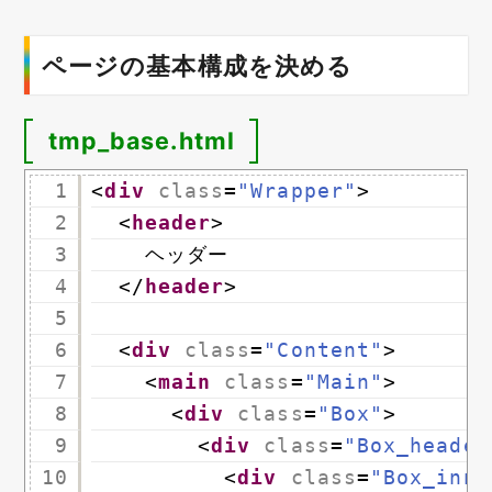
ページの基本構成を決める
tmp_base.html
1
<
div
class
=
"Wrapper"
>
2
<
header
>
3
ヘッダー
4
</
header
>
5
6
<
div
class
=
"Content"
>
7
<
main
class
=
"Main"
>
8
<
div
class
=
"Box"
>
9
<
div
class
=
"Box_header
10
<
div
class
=
"Box_inne