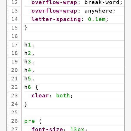
12
overflow-wrap
: break-word;
13
overflow-wrap
: anywhere;
14
letter-spacing
: 
0.1em
;
15
}
16
17
h
1
,
18
h
2
,
19
h
3
,
20
h
4
,
21
h
5
,
22
h
6
{
23
clear
: 
both
;
24
}
25
26
pre
{
27
font-size
: 
13px
;