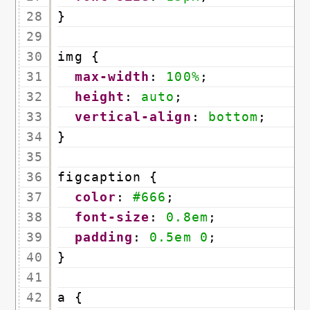
28
}
29
30
img {
31
max-width
: 
100%
;
32
height
: 
auto
;
33
vertical-align
: 
bottom
;
34
}
35
36
figcaption {
37
color
: 
#666
;
38
font-size
: 
0.8em
;
39
padding
: 
0.5em
0
;
40
}
41
42
a {