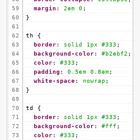
59
margin
: 
2em
0
;
60
}
61
62
th {
63
border
: 
solid
1px
#333
;
64
background-color
: 
#b2ebf2
;
65
color
: 
#333
;
66
padding
: 
0.5em
0.8em
;
67
white-space
: 
nowrap
;
68
}
69
70
td {
71
border
: 
solid
1px
#333
;
72
background-color
: 
#fff
;
73
color
: 
#333
;