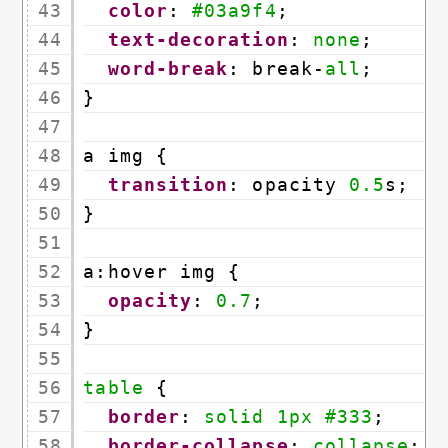
43
color
: 
#03a9f4
;
44
text-decoration
: 
none
;
45
word-break
: break-
all
;
46
}
47
48
a img {
49
transition
: opacity 
0.5
s;
50
}
51
52
a:hover img {
53
opacity
: 
0.7
;
54
}
55
56
table
{
57
border
: 
solid
1px
#333
;
58
border-collapse
: 
collapse
;