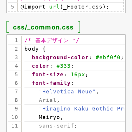
5
@import 
url
(_Footer.css);
css/_common.css
1
/* 基本デザイン */
2
body {
3
background-color
: 
#ebf0f0
;
4
color
: 
#333
;
5
font-size
: 
16px
;
6
font-family
:
7
"Helvetica Neue"
,
8
Arial
,
9
"Hiragino Kaku Gothic ProN
10
Meiryo,
11
sans-serif
;