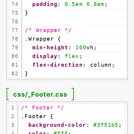
74
padding
: 
0.5em
0.8em
;
75
}
76
77
/* Wrapper */
78
.Wrapper {
79
min-height
: 
100
vh;
80
display
: 
flex
;
81
flex-direction
: column;
82
}
css/_Footer.css
1
/* Footer */
2
.Footer {
3
background-color
: 
#3f51b5
;
4
color
: 
#fff
;