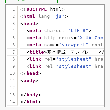
1
<!
DOCTYPE
html>
2
<
html
lang
=
"ja"
>
3
<
head
>
4
<
meta
charset
=
"UTF-8"
>
5
<
meta
http-equiv
=
"X-UA-Compa
6
<
meta
name
=
"viewport"
conten
7
<
title
>基本構成：テンプレート</
t
8
<
link
rel
=
"stylesheet"
href
=
9
<
link
rel
=
"stylesheet"
href
=
10
</
head
>
11
<
body
>
12
13
</
body
>
14
</
html
>