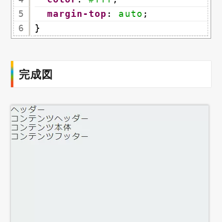
5
margin-top
: 
auto
;
6
}
完成図