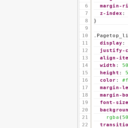
6
margin-r
7
z-index
:
8
}
9
10
.Pagetop_l
11
display
:
12
justify-
13
align-it
14
width
: 
5
15
height
: 
16
color
: 
#
17
margin-l
18
margin-b
19
font-siz
20
backgrou
21
rgba
(
5
22
transiti