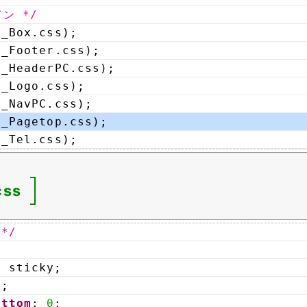
ン */
(_Box.css);
(_Footer.css);
(_HeaderPC.css);
(_Logo.css);
(_NavPC.css);
(_Pagetop.css);
(_Tel.css);
css
 */
: sticky;
0
;
ottom
: 
0
;