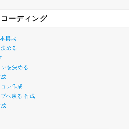
トコーディング
基本構成
を決める
t
インを決める
作成
ション作成
ップへ戻る 作成
作成