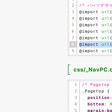
2
/* パーツデザイ
3
@import 
url
4
@import 
url
5
@import 
url
6
@import 
url
7
@import 
url
8
@import 
url
9
@import 
url
css/_NavPC.
1
/* Pagetop
2
.Pagetop {
3
position
4
bottom
: 
5
margin-b