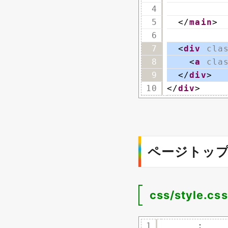
4
　　　　
5
</
main
>
6
7
<
div
cla
8
<
a
cla
9
</
div
>
10
</
div
>
ページトップ
css/style.css
1
　　　　：