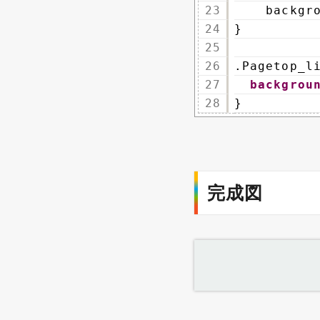
23
backgr
24
}
25
26
.Pagetop_l
27
backgrou
28
}
完成図