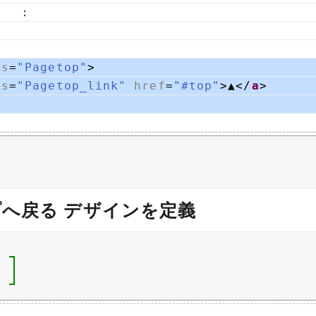
　　：
ss
=
"Pagetop"
>
ss
=
"Pagetop_link"
href
=
"#top"
>▲</
a
>
へ戻る デザインを定義