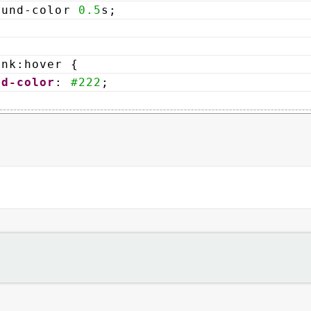
ound-color 
0.5
s;
ink:hover {
nd-color
: 
#222
;