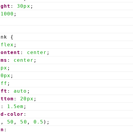
ight
: 
30px
;
 
1000
;
ink {
 
flex
;
content
: 
center
;
ems
: 
center
;
0px
;
50px
;
fff
;
eft
: 
auto
;
ottom
: 
20px
;
e
: 
1.5em
;
nd-color
: 
0
, 
50
, 
50
, 
0.5
);
on
: 