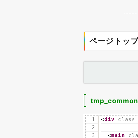
ページトップ
tmp_common
1
<
div
class
2
　　　　　
3
<
main
cl