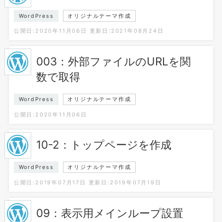
WordPress
オリジナルテーマ作成
公開日:2020年11月06日
更新日:2021年08月24日
003：外部ファイルのURLを関
数で取得
WordPress
オリジナルテーマ作成
公開日:2020年11月06日
10-2：トップページを作成
WordPress
オリジナルテーマ作成
公開日:2019年07月17日
更新日:2019年07月19日
09：表示用メインループ設置