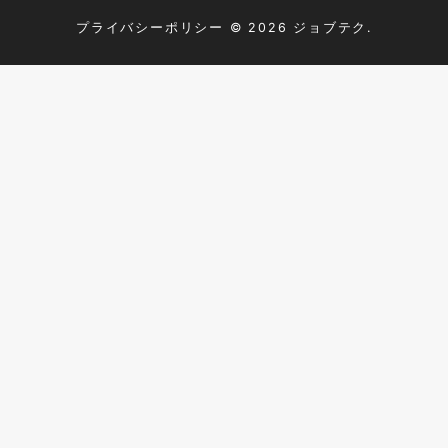
プライバシーポリシー
© 2026 ジョブテク.
TOP
HTML+CSS
JavaScript
PHP
MySQL
WordPress