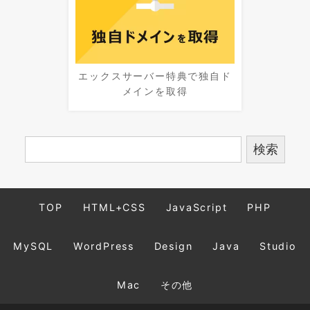
エックスサーバー特典で独自ド
メインを取得
TOP
HTML+CSS
JavaScript
PHP
MySQL
WordPress
Design
Java
Studio
Mac
その他