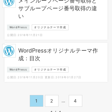
メインループページ番号取得と
サブループページ番号取得の違
い
WordPress
オリジナルテーマ作成
公開日:2018年11月21日
WordPressオリジナルテーマ作
成：目次
WordPress
オリジナルテーマ作成
公開日:2018年11月20日
更新日:2019年01月27日
…
1
2
4