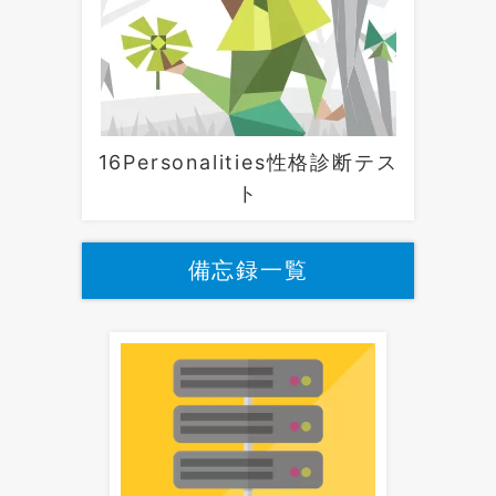
16Personalities性格診断テス
ト
備忘録一覧