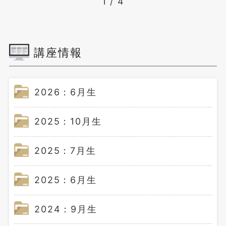
1 / 4
講座情報
2026：6月生
2025：10月生
2025：7月生
2025：6月生
2024：9月生