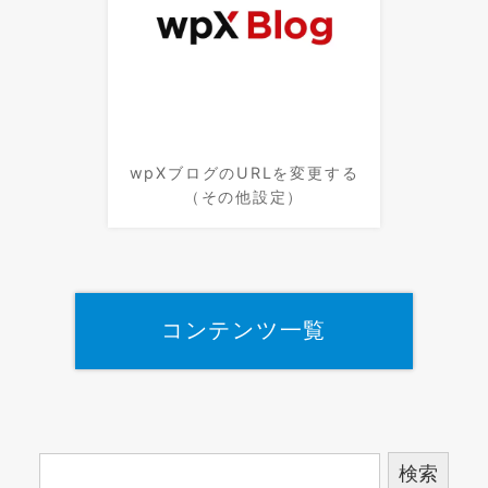
wpXブログのURLを変更する
（その他設定）
コンテンツ一覧