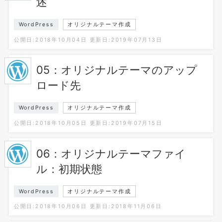
述
WordPress
オリジナルテーマ作成
公開日:2018年10月04日
更新日:2019年07月13日
05：オリジナルテーマのアップ
ロード先
WordPress
オリジナルテーマ作成
公開日:2018年10月05日
更新日:2019年07月15日
06：オリジナルテーマファイ
ル：初期状態
WordPress
オリジナルテーマ作成
公開日:2018年10月06日
更新日:2018年11月06日