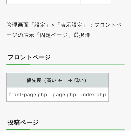
管理画面「設定」>「表示設定」：フロントペ
ージの表示「固定ページ」選択時
フロントページ
優先度（高い ← → 低い）
front-page.php
page.php
index.php
投稿ページ