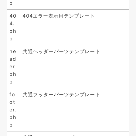
p
40
404エラー表示用テンプレート
4.
ph
p
he
共通ヘッダーパーツテンプレート
ad
er.
ph
p
fo
共通フッターパーツテンプレート
ot
er.
ph
p