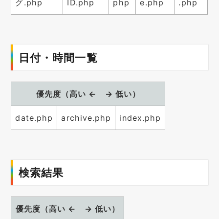
グ.php
ID.php
php
e.php
.php
日付・時間一覧
優先度（高い ← → 低い）
date.php
archive.php
index.php
検索結果
優先度（高い ← → 低い）