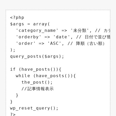
<?php

$args = array(

  'category_name' => '未分類', // カテ
  'orderby' => 'date', // 日付で並び替え

  'order' => 'ASC', // 降順（古い順）

);

query_posts($args);

if (have_posts()){

  while (have_posts()){

    the_post();

    //記事情報表示

  }

}

wp_reset_query();

?>