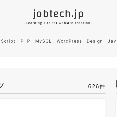
jobtech.jp
-Learning site for website creation-
aScript
PHP
MySQL
WordPress
Design
Jav
ツ
626件