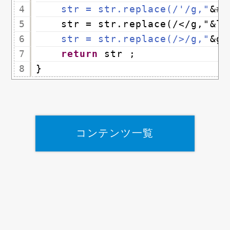
4
str = str.replace(/'/g,"
&
#0
5
str = str.replace(/</g,"&lt
6
str = str.replace(/>/g,"
&gt
7
return
str ;
8
}
コンテンツ一覧