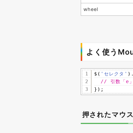
wheel
よく使うMo
1
$(
'セレクタ'
)
2
// 引数「e
3
});
押されたマウ