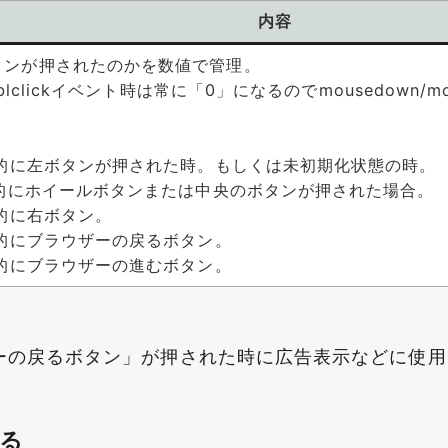
内容
タンが押されたのかを数値で管理。
/dblclickイベント時は常に「0」になるので
mousedown/
一般的に左ボタンが押された時。もしくは未初期化状態の時。
一般的にホイールボタンまたは中央のボタンが押された場合。
般的に右ボタン。
般的にブラウザーの戻るボタン。
般的にブラウザーの進むボタン。
ーの戻るボタン」が押された時に広告表示などに使用
る