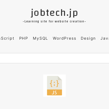
jobtech.jp
-Learning site for website creation-
aScript
PHP
MySQL
WordPress
Design
Jav