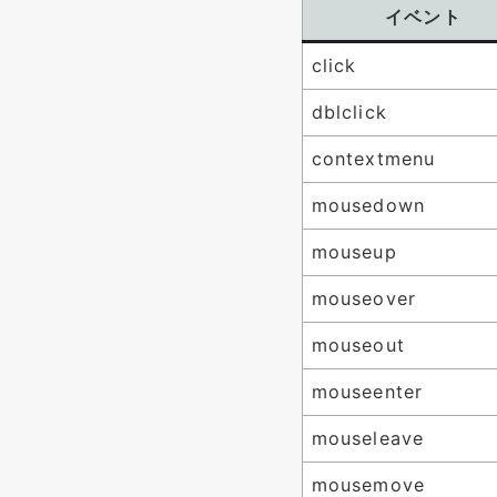
イベント
click
dblclick
contextmenu
mousedown
mouseup
mouseover
mouseout
mouseenter
mouseleave
mousemove