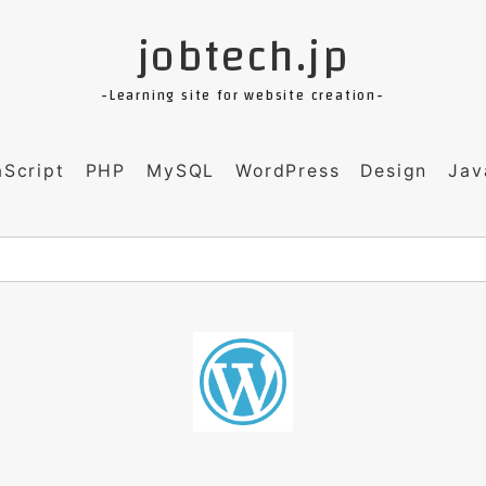
jobtech.jp
-Learning site for website creation-
aScript
PHP
MySQL
WordPress
Design
Jav