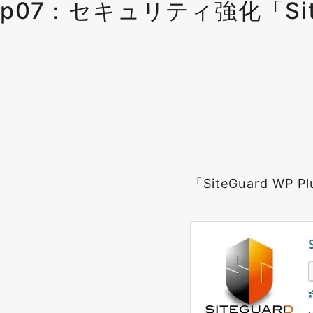
p07：セキュリティ強化「SiteG
「SiteGuard W