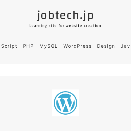
jobtech.jp
-Learning site for website creation-
aScript
PHP
MySQL
WordPress
Design
Jav