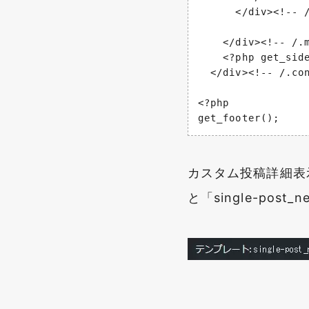
      </div><!-- /
    </div><!-- /.m
    <?php get_side
  </div><!-- /.con
<?php

get_footer();
カスタム投稿詳細表
と「single-po