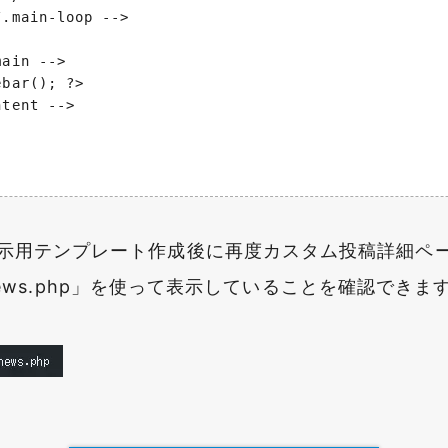
.main-loop -->

ain -->

bar(); ?>

tent -->

示用テンプレート作成後に再度カスタム投稿詳細ペ
st_news.php」を使って表示していることを確認できま