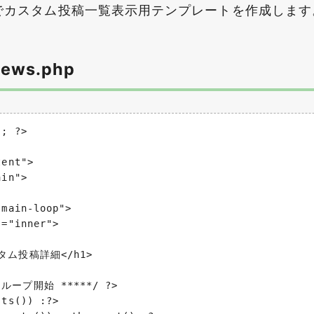
php」でカスタム投稿一覧表示用テンプレートを作成します
news.php
; ?>

ent">

in">

main-loop">

="inner">

スタム投稿詳細</h1>

ンループ開始 *****/ ?>

ts()) :?>
