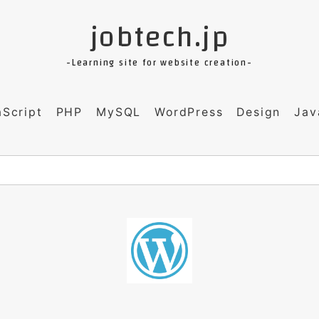
jobtech.jp
-Learning site for website creation-
aScript
PHP
MySQL
WordPress
Design
Jav