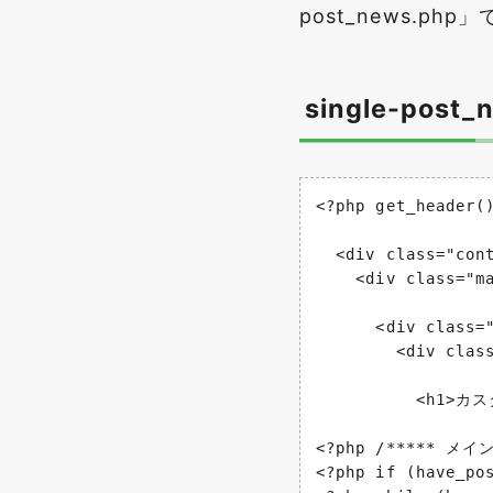
post_news.
single-post_
<?php get_header()
  <div class="cont
    <div class="ma
      <div class="
        <div class
          <h1>カ
<?php /***** メイ
<?php if (have_pos