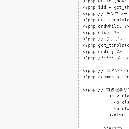
<?php while (have_
<?php $id = get_th
<?php // テンプレ
<?php get_template
<?php endwhile; ?>
<?php else: ?>

<?php // テンプレ
<?php get_template
<?php endif; ?>

<?php /***** メイ
<?php // コメント ?>
<?php comments_tem
<?php // 前後記事リン
          <div cla
            <p cl
            <p cla
          </div>

        </div><!--