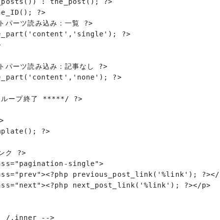
posts()) : the_post(); ?>

e_ID(); ?>

ートパーツ読み込み：一覧 ?>

_part('content','single'); ?>



ートパーツ読み込み：記事なし ?>

_part('content','none'); ?>

ンループ終了 *****/ ?>



plate(); ?>

ク ?>

ss="pagination-single">

ass="prev"><?php previous_post_link('%link'); ?></p
ss="next"><?php next_post_link('%link'); ?></p>

 /.inner -->
