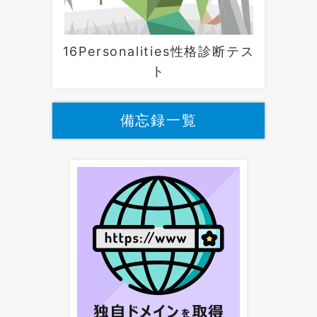
16Personalities性格診断テス
ト
備忘録一覧