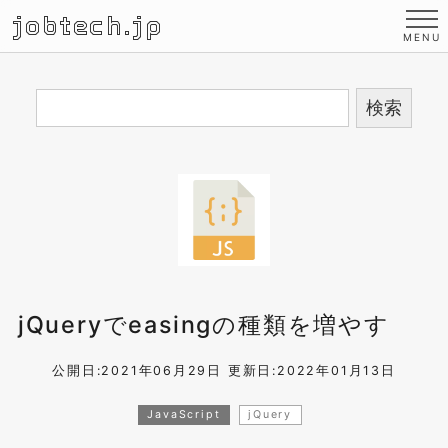
jobtech.jp
jQueryでeasingの種類を増やす
公開日:2021年06月29日
更新日:2022年01月13日
JavaScript
jQuery