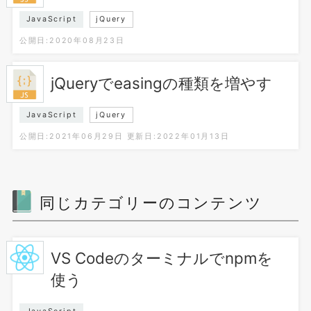
JavaScript
jQuery
公開日:2020年08月23日
jQueryでeasingの種類を増やす
JavaScript
jQuery
公開日:2021年06月29日
更新日:2022年01月13日
同じカテゴリーのコンテンツ
VS Codeのターミナルでnpmを
使う