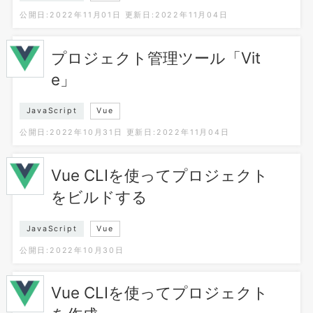
公開日:2022年11月01日
更新日:2022年11月04日
プロジェクト管理ツール「Vit
e」
JavaScript
Vue
公開日:2022年10月31日
更新日:2022年11月04日
Vue CLIを使ってプロジェクト
をビルドする
JavaScript
Vue
公開日:2022年10月30日
Vue CLIを使ってプロジェクト