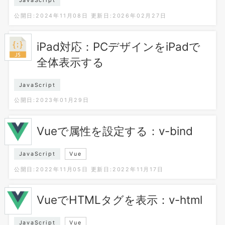
JavaScript
公開日:2024年11月08日
更新日:2026年02月27日
iPad対応：PCデザインをiPadで
全体表示する
JavaScript
公開日:2023年01月29日
Vueで属性を設定する：v-bind
JavaScript
Vue
公開日:2022年11月05日
更新日:2022年11月17日
VueでHTMLタグを表示：v-html
JavaScript
Vue