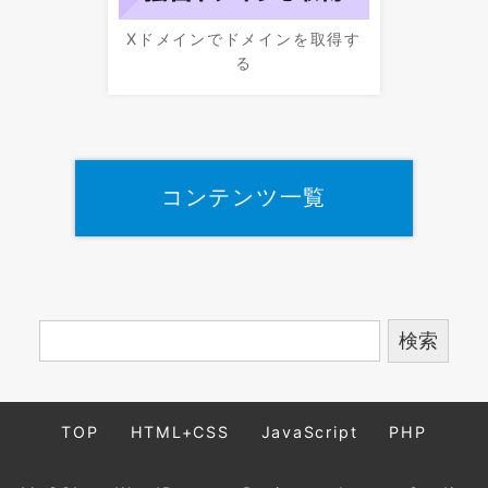
Xドメインでドメインを取得す
る
コンテンツ一覧
TOP
HTML+CSS
JavaScript
PHP