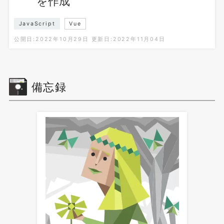
を作成
JavaScript
Vue
公開日:2022年10月29日
更新日:2022年11月04日
備忘録