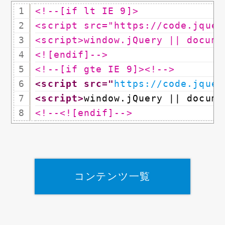
1
<!--[if lt IE 9]>
2
<script src="
https://code.jquer
3
<script>window.jQuery || docume
4
<![endif]-->
5
<!--[if gte IE 9]><!-->
6
<script src="
https://code.jquer
7
<script>
window.jQuery || docume
8
<!--<![endif]-->
コンテンツ一覧